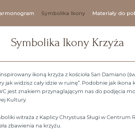
armonogram
Symbolika Ikony
Materiały do po
Symbolika Ikony Krzyża
inspirowany ikoną ​krzyża z kościoła San Damiano (św.
ry jak ​widzisz cały idzie w ruinę”. Podobnie jak ikon
KWC jest znakiem przynaglającym nas do podjęcia ​mo
j Kultury.
oliki witraża z Kaplicy Chrystusa Sługi w Centrum R
ła ​zbawienia na krzyżu.