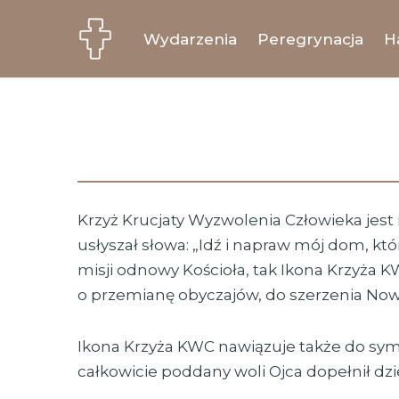
Wydarzenia
Peregrynacja
H
Przejdź
do
treści
Krzyż Krucjaty Wyzwolenia Człowieka jest 
usłyszał słowa: „Idź i napraw mój dom, któ
misji odnowy Kościoła, tak Ikona ​Krzyża 
o przemianę obyczajów, ​do szerzenia Nowe
Ikona Krzyża KWC nawiązuje także do symb
całkowicie poddany woli Ojca dopełnił dzie