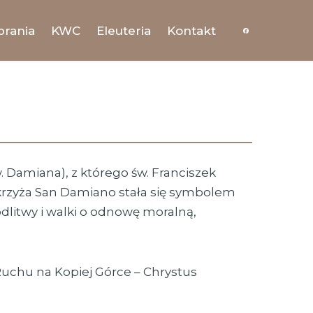
brania
KWC
Eleuteria
Kontakt
 Damiana), z którego św. ​Franciszek
a krzyża San ​Damiano stała się symbolem
dlitwy i walki o odnowę moralną,
uchu na Kopiej Górce – ​Chrystus